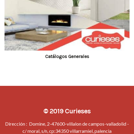
Catálogos Generales
© 2019 Curieses
Dirección : Domine, 2-47600-villalon de campos-valladolid -
c/ moral, s/n, cp:34350 villarramiel, palencia