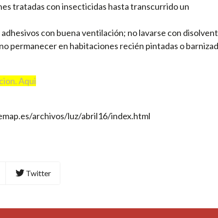
s tratadas con insecticidas hasta transcurrido un
 y adhesivos con buena ventilación; no lavarse con disolven
no permanecer en habitaciones recién pintadas o barnizad
cion. Aqui
map.es/archivos/luz/abril16/index.html
Twitter