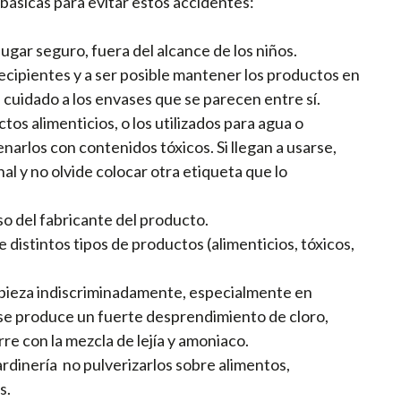
básicas para evitar estos accidentes:
ugar seguro, fuera del alcance de los niños.
cipientes y a ser posible mantener los productos en
 cuidado a los envases que se parecen entre sí.
os alimenticios, o los utilizados para agua o
narlos con contenidos tóxicos. Si llegan a usarse,
nal y no olvide colocar otra etiqueta que lo
so del fabricante del producto.
istintos tipos de productos (alimenticios, tóxicos,
pieza indiscriminadamente, especialmente en
n (se produce un fuerte desprendimiento de cloro,
rre con la mezcla de lejía y amoniaco.
ardinería no pulverizarlos sobre alimentos,
os.