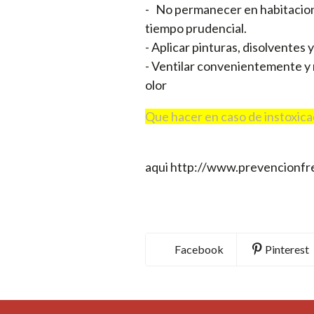
- No permanecer en habitacione
tiempo prudencial.
- Aplicar pinturas, disolventes
- Ventilar convenientemente y 
olor
Que hacer en caso de instoxica
aqui http://www.prevencionfre
Facebook
Pinterest