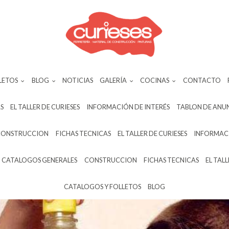
LETOS
BLOG
NOTICIAS
GALERÍA
COCINAS
CONTACTO
S
EL TALLER DE CURIESES
INFORMACIÓN DE INTERÉS
TABLON DE ANU
CONSTRUCCION
FICHAS TECNICAS
EL TALLER DE CURIESES
INFORMACI
CATALOGOS GENERALES
CONSTRUCCION
FICHAS TECNICAS
EL TALL
CATALOGOS Y FOLLETOS
BLOG