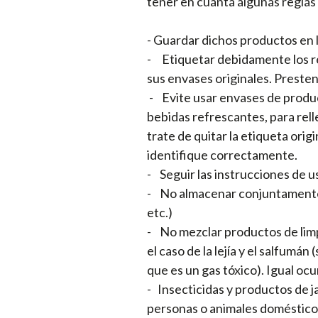
tener en cuanta algunas reglas 
- Guardar dichos productos en l
- Etiquetar debidamente los re
sus envases originales. Presten
- Evite usar envases de product
bebidas refrescantes, para relle
trate de quitar la etiqueta origi
identifique correctamente.
- Seguir las instrucciones de u
- No almacenar conjuntamente d
etc.)
- No mezclar productos de lim
el caso de la lejía y el salfumá
que es un gas tóxico). Igual ocu
- Insecticidas y productos de j
personas o animales doméstic