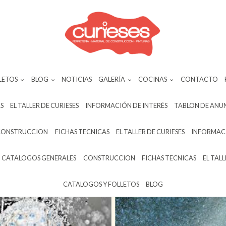
LETOS
BLOG
NOTICIAS
GALERÍA
COCINAS
CONTACTO
S
EL TALLER DE CURIESES
INFORMACIÓN DE INTERÉS
TABLON DE ANU
CONSTRUCCION
FICHAS TECNICAS
EL TALLER DE CURIESES
INFORMACI
CATALOGOS GENERALES
CONSTRUCCION
FICHAS TECNICAS
EL TALL
CATALOGOS Y FOLLETOS
BLOG