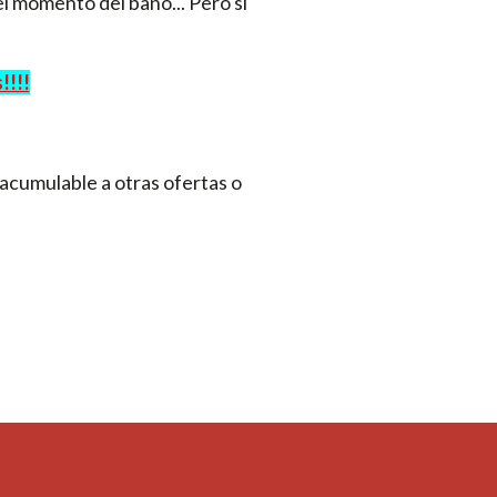
el momento del baño... Pero si
!!!!
 acumulable a otras ofertas o