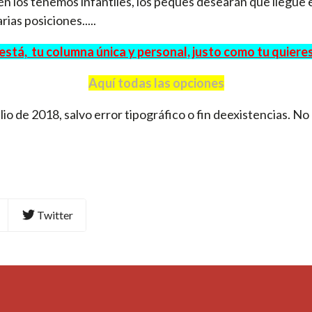
ién los tenemos infantiles, los peques desearán que llegue 
rias posiciones.....
está, tu columna única y personal, justo como tu quieres
Aquí todas las opciones
lio de 2018, salvo error tipográfico o fin deexistencias. No
Twitter