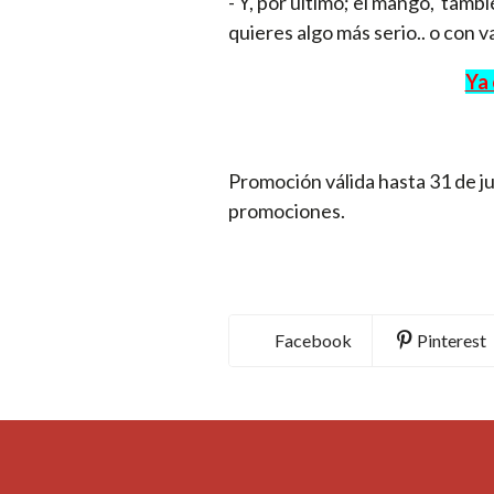
- Y, por último; el mango, tamb
quieres algo más serio.. o con va
Ya 
Promoción válida hasta 31 de ju
promociones.
Facebook
Pinterest