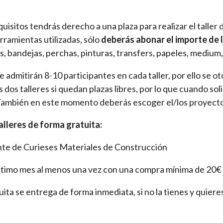
quisitos tendrás derecho a una plaza para realizar el taller
erramientas utilizadas, sólo
deberás abonar el importe de 
s, bandejas, perchas, pinturas, transfers, papeles, medium,..
 se admitirán 8-10 participantes en cada taller, por ello se
los dos talleres si quedan plazas libres, por lo que cuando so
. También en este momento deberás escoger el/los proyectos
talleres de forma gratuita:
liente de Curieses Materiales de Construcción
 último mes al menos una vez con una compra mínima de 20€
ita se entrega de forma inmediata, si no la tienes y quieres 