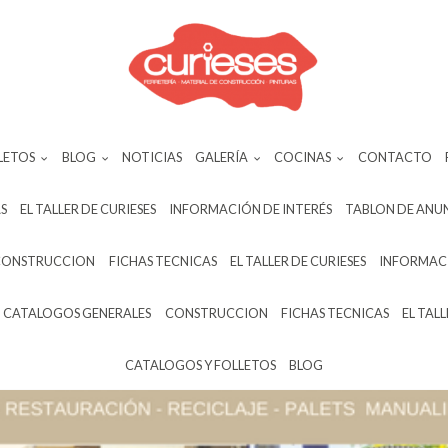
LETOS
BLOG
NOTICIAS
GALERÍA
COCINAS
CONTACTO
S
EL TALLER DE CURIESES
INFORMACIÓN DE INTERÉS
TABLON DE ANU
CONSTRUCCION
FICHAS TECNICAS
EL TALLER DE CURIESES
INFORMACI
CATALOGOS GENERALES
CONSTRUCCION
FICHAS TECNICAS
EL TALL
CATALOGOS Y FOLLETOS
BLOG