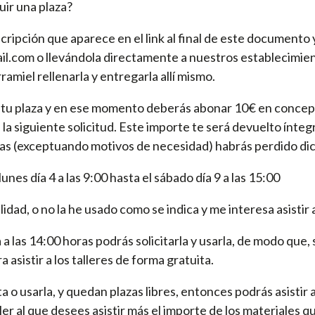
ir una plaza?
scripción que aparece en el link al final de este documento 
l.com o llevándola directamente a nuestros establecimien
arramiel rellenarla y entregarla allí mismo.
 tu plaza y en ese momento deberás abonar 10€ en concept
a la siguiente solicitud. Este importe te será devuelto ínt
istas (exceptuando motivos de necesidad) habrás perdido di
lunes día 4 a las 9:00 hasta el sábado día 9 a las 15:00
elidad, o no la he usado como se indica y me interesa asistir a
a las 14:00 horas podrás solicitarla y usarla, de modo que, s
 asistir a los talleres de forma gratuita.
eta o usarla, y quedan plazas libres, entonces podrás asistir 
er al que desees asistir más el importe de los materiales qu