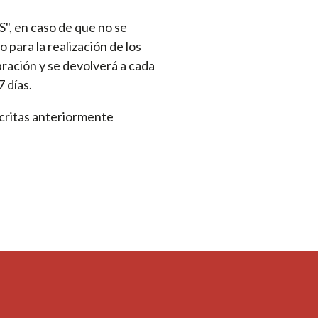
", en caso de que no se
para la realización de los
bración y se devolverá a cada
 días.
scritas anteriormente