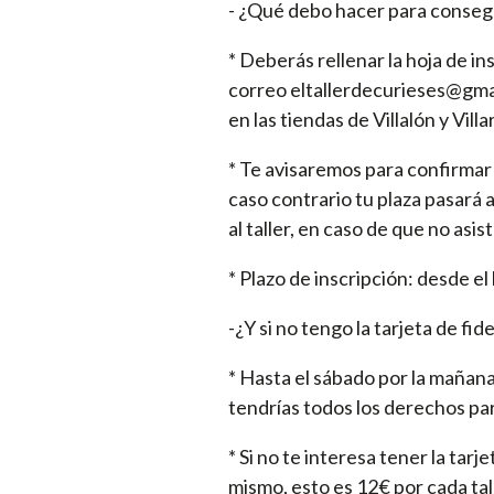
- ¿Qué debo hacer para consegu
* Deberás rellenar la hoja de in
correo eltallerdecurieses@gmai
en las tiendas de Villalón y Vill
* Te avisaremos para confirmar
caso contrario tu plaza pasará 
al taller, en caso de que no as
* Plazo de inscripción: desde el 
-¿Y si no tengo la tarjeta de fid
* Hasta el sábado por la mañana 
tendrías todos los derechos para
* Si no te interesa tener la tarj
mismo, esto es 12€ por cada tall