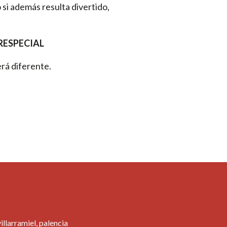
 si además resulta divertido,
RESPECIAL
erá diferente.
llarramiel, palencia