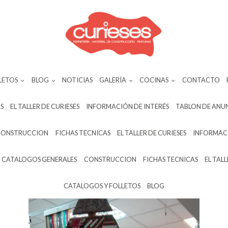
LETOS
BLOG
NOTICIAS
GALERÍA
COCINAS
CONTACTO
S
EL TALLER DE CURIESES
INFORMACIÓN DE INTERÉS
TABLON DE ANU
CONSTRUCCION
FICHAS TECNICAS
EL TALLER DE CURIESES
INFORMACI
CATALOGOS GENERALES
CONSTRUCCION
FICHAS TECNICAS
EL TALL
CATALOGOS Y FOLLETOS
BLOG