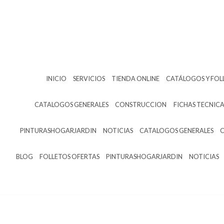
INICIO
SERVICIOS
TIENDA ONLINE
CATÁLOGOS Y FOL
CATALOGOS GENERALES
CONSTRUCCION
FICHAS TECNICA
PINTURASHOGARJARDIN
NOTICIAS
CATALOGOS GENERALES
BLOG
FOLLETOS OFERTAS
PINTURASHOGARJARDIN
NOTICIAS