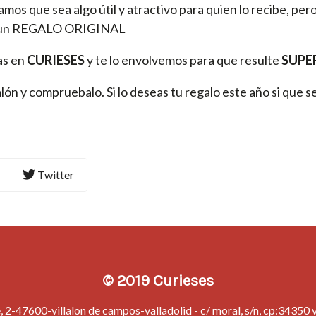
mos que sea algo útil y atractivo para quien lo recibe, pero
 es un REGALO ORIGINAL
as en
CURIESES
y te lo envolvemos para que resulte
SUPE
lón y compruebalo. Si lo deseas tu regalo este año si que s
Twitter
© 2019 Curieses
 2-47600-villalon de campos-valladolid - c/ moral, s/n, cp:34350 vi