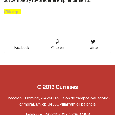
Clik aquí
Facebook
Pinterest
Twitter
© 2019 Curieses
Dirección : Domine, 2-47600-villalon de campos-valladolid -
c/ moral, s/n, cp:34350 villarramiel, palencia
Teléfonos:
983740201
-
979837488