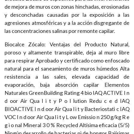
de mejora de muros con zonas hinchadas, erosionadas
y desconchadas causadas por la exposición a las
agresiones atmosféricas y a la acción disgregante de
las concentraciones salinas por remonte capilar.
Biocalce Zócalo: Ventajas del Producto Natural,
poroso y altamente transpirable, deja al muro libre
para respirar Aprobado y certificado como enfoscado
natural para el saneamiento de muros húmedos Alta
resistencia a las sales, elevada capacidad de
evaporación, baja absorción capilar Elementos
Naturales GreenBuilding Rating 4 bio IAQ ACTIVE I n
d oor Air Qua l i t y P o l lution Redu c e d IAQ
BIOACTIVE I n d oor Air Qua l i t y Bacteriostati c IAQ
VOC I n d oor Air Qua l i t y L ow Emissio n 250 g/kg R e
g i o nal Mineral 3 0 % Recycled Altísima eficacia (5/5)
Ningún desarrollo de bacterias ni de hongos Bajísimas