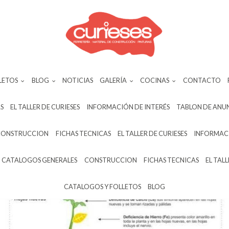
LETOS
BLOG
NOTICIAS
GALERÍA
COCINAS
CONTACTO
S
EL TALLER DE CURIESES
INFORMACIÓN DE INTERÉS
TABLON DE ANU
CONSTRUCCION
FICHAS TECNICAS
EL TALLER DE CURIESES
INFORMACI
CATALOGOS GENERALES
CONSTRUCCION
FICHAS TECNICAS
EL TALL
CATALOGOS Y FOLLETOS
BLOG