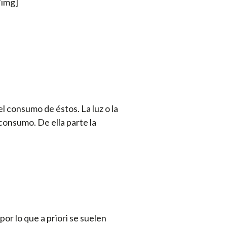
/img]
l consumo de éstos. La luz o la
 consumo. De ella parte la
or lo que a priori se suelen