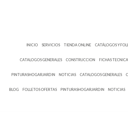
INICIO
SERVICIOS
TIENDA ONLINE
CATÁLOGOS Y FOL
CATALOGOS GENERALES
CONSTRUCCION
FICHAS TECNICA
PINTURASHOGARJARDIN
NOTICIAS
CATALOGOS GENERALES
BLOG
FOLLETOS OFERTAS
PINTURASHOGARJARDIN
NOTICIAS