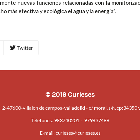
emente nuevas funciones relacionadas con la monitorizaci
 más efectiva y ecológica el agua y la energía”.
Twitter
© 2019 Curieses
 2-47600-villalon de campos-valladolid - c/ moral, s/n, cp:34350 vi
Teléfonos:
983740201
-
979837488
E-mail:
curieses@curieses.es