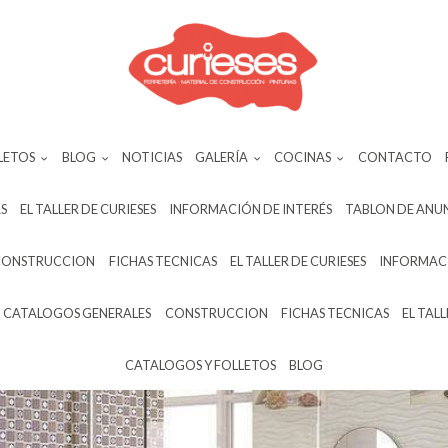
LETOS
BLOG
NOTICIAS
GALERÍA
COCINAS
CONTACTO
S
EL TALLER DE CURIESES
INFORMACIÓN DE INTERÉS
TABLON DE ANU
CONSTRUCCION
FICHAS TECNICAS
EL TALLER DE CURIESES
INFORMACI
CATALOGOS GENERALES
CONSTRUCCION
FICHAS TECNICAS
EL TALL
CATALOGOS Y FOLLETOS
BLOG