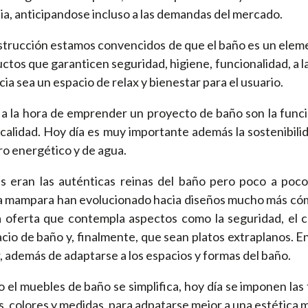
ia, anticipandose incluso a las demandas del mercado.
strucción estamos convencidos de que el baño es un eleme
uctos que garanticen seguridad, higiene, funcionalidad, a 
ia sea un espacio de relax y bienestar para el usuario.
 la hora de emprender un proyecto de baño son la funcion
e calidad. Hoy día es muy importante además la sostenibil
o energético y de agua.
s eran las auténticas reinas del baño pero poco a poco
 la mampara han evolucionado hacia diseños mucho más cómo
a oferta que contempla aspectos como la seguridad, el c
acio de baño y, finalmente, que sean platos extraplanos. 
r, además de adaptarse a los espacios y formas del baño.
 el muebles de baño se simplifica, hoy día se imponen las f
s, colores y medidas, para adpatarse mejor a una estética 