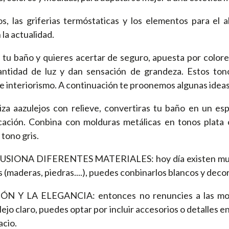
s, las griferias termóstaticas y los elementos para el
a actualidad.
u baño y quieres acertar de seguro, apuesta por colores c
antidad de luz y dan sensación de grandeza. Estos to
de interiorismo. A continuación te proonemos algunas ideas
 aazulejos con relieve, convertiras tu baño en un espa
cación. Conbina con molduras metálicas en tonos plata
tono gris.
al FUSIONA DIFERENTES MATERIALES: hoy día existen mu
s (maderas, piedras....), puedes conbinarlos blancos y deco
N Y LA ELEGANCIA: entonces no renuncies a las moldu
ulejo claro, puedes optar por incluir accesorios o detalles 
acio.