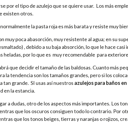
irse por el tipo de azulejo que se quiere usar. Los más em
e existen otros.
normalmente la pasta roja es más barata y resiste muy bien 
con muy poca abasorción, muy resistente al agua; en su sup
 esmaltado) , debido a su baja absorción, lo que le hace cas
as heladas, por lo que es muy recomendable para exteriore
abrá que decidir el tamaño de las baldosas. Cuanto más peq
 la tendencia son los tamaños grandes, pero si los coloca
a tan grande. SI usas así nuestros
azulejos para baños en
 en la estancia.
n lugar a dudas, otro de los aspectos más importantes. Los 
entras que los oscuros consiguen todo lo contrario. Por otr
ntras que los tonos beiges, tierras y naranjas o rojizos, 