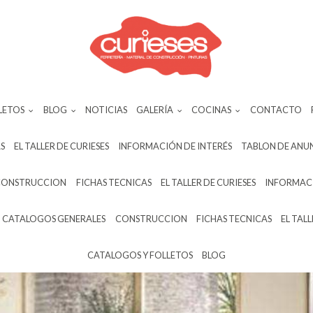
LETOS
BLOG
NOTICIAS
GALERÍA
COCINAS
CONTACTO
S
EL TALLER DE CURIESES
INFORMACIÓN DE INTERÉS
TABLON DE ANU
CONSTRUCCION
FICHAS TECNICAS
EL TALLER DE CURIESES
INFORMACI
CATALOGOS GENERALES
CONSTRUCCION
FICHAS TECNICAS
EL TALL
CATALOGOS Y FOLLETOS
BLOG