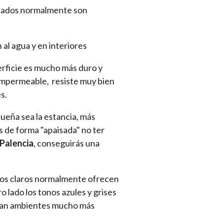
pleados normalmente son
al agua y en interiores
erficie es mucho más duro y
i impermeable, resiste muy bien
s.
ueña sea la estancia, más
s de forma "apaisada" no ter
 Palencia
, conseguirás una
tonos claros normalmente ofrecen
o lado los tonos azules y grises
crean ambientes mucho más