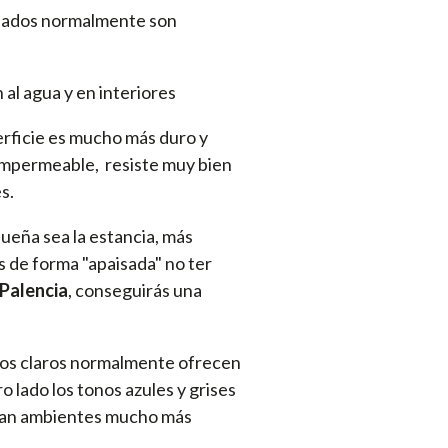
pleados normalmente son
al agua y en interiores
erficie es mucho más duro y
i impermeable, resiste muy bien
s.
ueña sea la estancia, más
s de forma "apaisada" no ter
 Palencia
, conseguirás una
tonos claros normalmente ofrecen
o lado los tonos azules y grises
crean ambientes mucho más