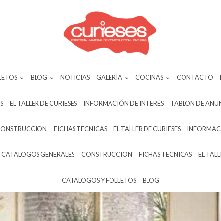
LETOS
BLOG
NOTICIAS
GALERÍA
COCINAS
CONTACTO
S
EL TALLER DE CURIESES
INFORMACIÓN DE INTERÉS
TABLON DE ANU
CONSTRUCCION
FICHAS TECNICAS
EL TALLER DE CURIESES
INFORMACI
CATALOGOS GENERALES
CONSTRUCCION
FICHAS TECNICAS
EL TALL
CATALOGOS Y FOLLETOS
BLOG