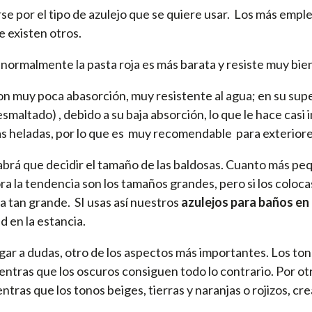
irse por el tipo de azulejo que se quiere usar. Los más em
e existen otros.
normalmente la pasta roja es más barata y resiste muy bien 
con muy poca abasorción, muy resistente al agua; en su sup
 esmaltado) , debido a su baja absorción, lo que le hace cas
as heladas, por lo que es muy recomendable para exteriore
abrá que decidir el tamaño de las baldosas. Cuanto más peq
 la tendencia son los tamaños grandes, pero si los coloca
a tan grande. SI usas así nuestros
azulejos para baños en
 en la estancia.
n lugar a dudas, otro de los aspectos más importantes. Los 
entras que los oscuros consiguen todo lo contrario. Por otr
ntras que los tonos beiges, tierras y naranjas o rojizos, 