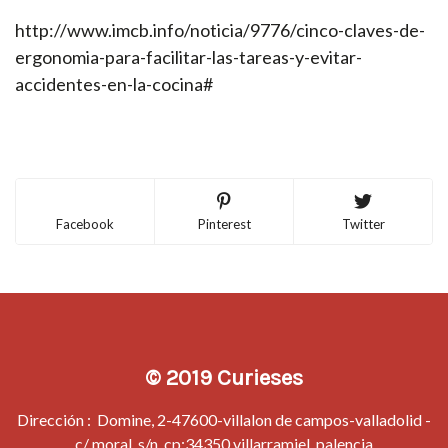
http://www.imcb.info/noticia/9776/cinco-claves-de-
ergonomia-para-facilitar-las-tareas-y-evitar-
accidentes-en-la-cocina#
Facebook
Pinterest
Twitter
© 2019 Curieses
Dirección : Domine, 2-47600-villalon de campos-valladolid -
c/ moral, s/n, cp:34350 villarramiel, palencia