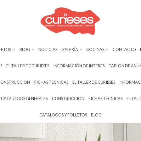
LETOS
BLOG
NOTICIAS
GALERÍA
COCINAS
CONTACTO
S
EL TALLER DE CURIESES
INFORMACIÓN DE INTERÉS
TABLON DE ANU
CONSTRUCCION
FICHAS TECNICAS
EL TALLER DE CURIESES
INFORMACI
CATALOGOS GENERALES
CONSTRUCCION
FICHAS TECNICAS
EL TALL
CATALOGOS Y FOLLETOS
BLOG