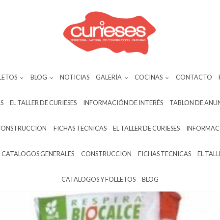
LETOS
BLOG
NOTICIAS
GALERÍA
COCINAS
CONTACTO
S
EL TALLER DE CURIESES
INFORMACIÓN DE INTERÉS
TABLON DE ANU
CONSTRUCCION
FICHAS TECNICAS
EL TALLER DE CURIESES
INFORMACI
CATALOGOS GENERALES
CONSTRUCCION
FICHAS TECNICAS
EL TALL
CATALOGOS Y FOLLETOS
BLOG