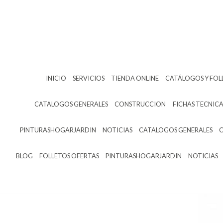
INICIO
SERVICIOS
TIENDA ONLINE
CATÁLOGOS Y FOL
CATALOGOS GENERALES
CONSTRUCCION
FICHAS TECNICA
PINTURASHOGARJARDIN
NOTICIAS
CATALOGOS GENERALES
BLOG
FOLLETOS OFERTAS
PINTURASHOGARJARDIN
NOTICIAS