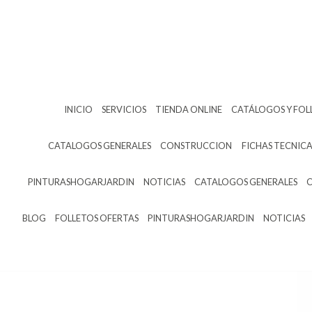
INICIO
SERVICIOS
TIENDA ONLINE
CATÁLOGOS Y FOL
CATALOGOS GENERALES
CONSTRUCCION
FICHAS TECNICA
PINTURASHOGARJARDIN
NOTICIAS
CATALOGOS GENERALES
BLOG
FOLLETOS OFERTAS
PINTURASHOGARJARDIN
NOTICIAS