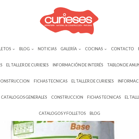
LETOS
BLOG
NOTICIAS
GALERÍA
COCINAS
CONTACTO
S
EL TALLER DE CURIESES
INFORMACIÓN DE INTERÉS
TABLON DE ANU
CONSTRUCCION
FICHAS TECNICAS
EL TALLER DE CURIESES
INFORMACI
CATALOGOS GENERALES
CONSTRUCCION
FICHAS TECNICAS
EL TALL
CATALOGOS Y FOLLETOS
BLOG