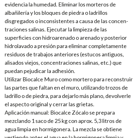
evidencia la humedad. Eliminar los morteros de
albañilería y los bloques de piedra o ladrillos
disgregados o inconsistentes a causa de las concen-
traciones salinas. Ejecutar la limpieza de las
superficies con hidroarenado o arenado y posterior
hidrolavado a presión para eliminar completamente
residuos de trabajos anteriores (estucos antiguos,
alisados viejos, concentraciones salinas, etc.) que
puedan pejudicar la adhesión.
Utilizar Biocalce Muro como mortero para reconstruir
las partes que faltan en el muro, utilizando trozos de
ladrillo o de piedra, para dejarlo más plano, devolverle
el aspecto original y cerrar las grietas.
Aplicación manual: Biocalce Zócalo se prepara
mezclando 1 saco de 25 kg con aprox. 5,3 litros de
agua limpia en hormigonera. La mezcla se obtiene
vertiendo antes el agua en la hormigonera limpia y