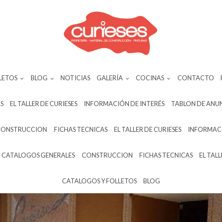
LETOS
BLOG
NOTICIAS
GALERÍA
COCINAS
CONTACTO
S
EL TALLER DE CURIESES
INFORMACIÓN DE INTERÉS
TABLON DE ANU
CONSTRUCCION
FICHAS TECNICAS
EL TALLER DE CURIESES
INFORMACI
CATALOGOS GENERALES
CONSTRUCCION
FICHAS TECNICAS
EL TALL
CATALOGOS Y FOLLETOS
BLOG