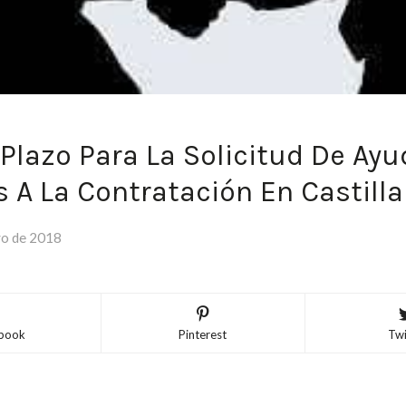
 Plazo Para La Solicitud De Ay
s A La Contratación En Castilla
yo de 2018
book
Pinterest
Twi