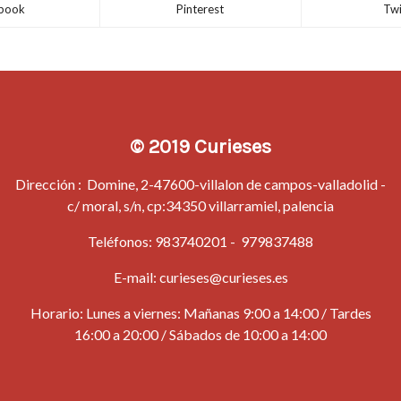
book
Pinterest
Twi
© 2019 Curieses
Dirección : Domine, 2-47600-villalon de campos-valladolid -
c/ moral, s/n, cp:34350 villarramiel, palencia
Teléfonos:
983740201
-
979837488
E-mail:
curieses@curieses.es
Horario: Lunes a viernes: Mañanas 9:00 a 14:00 / Tardes
16:00 a 20:00 / Sábados de 10:00 a 14:00